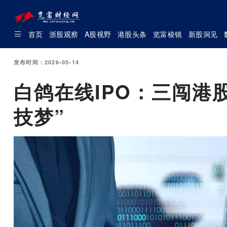
首页
浙股观察
A股视野
港股头条
览富棱镜
新股洞见
发布时间：2026-05-14
白鸽在线IPO：三闯港
技梦”