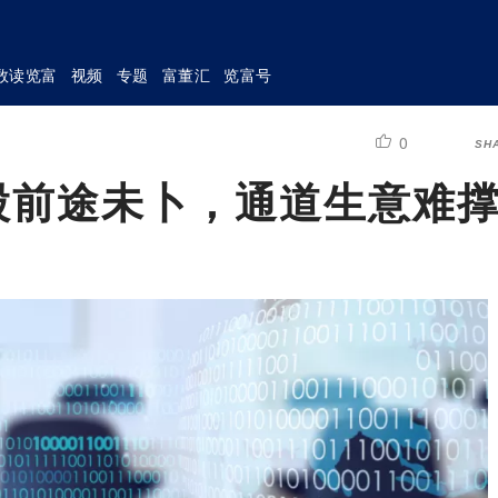
数读览富
视频
专题
富董汇
览富号
0
SH
股前途未卜，通道生意难撑