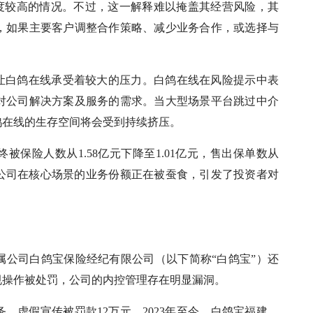
中度较高的情况。不过，这一解释难以掩盖其经营风险，其
，如果主要客户调整合作策略、减少业务合作，或选择与
。
也让白鸽在线承受着较大的压力。白鸽在线在风险提示中表
对公司解决方案及服务的需求。当大型场景平台跳过中介
鸽在线的生存空间将会受到持续挤压。
终被保险人数从1.58亿元下降至1.01亿元，售出保单数从
，表明公司在核心场景的业务份额正在被蚕食，引发了投资者对
属公司白鸽宝保险经纪有限公司（以下简称“白鸽宝”）还
规操作被处罚，公司的内控管理存在明显漏洞。
务，虚假宣传被罚款12万元。2023年至今，白鸽宝福建、