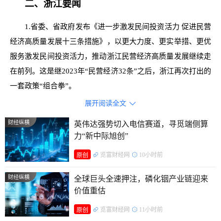
二、浙江要闻
1.省委、省政府发布《进一步激发民间投资活力 促进民营
经济高质量发展十三条措施》，以更大力度、更实举措、更优
服务激发民间投资活力，推动浙江民营经济高质量发展继续走
在前列。这是继2023年“民营经济32条”之后，浙江再次打出的
一套政策“组合拳”。
展开阅读全文

2.2026年中国教育技术学术大会在杭州开幕。大会以“破
局与变革：AI时代教育技术研究与发展”为主题，吸引1800余
财经纵横
英伟达强势切入电信赛道，寻觅端侧算
力“新中际旭创”
位来自教育技术领域的专家学者与一线实践者参与。
览富财经网
10小时前
原创
三、利好消息
财经纵横
全球巨头全速押注，磷化铟产业链迎来
步长制药：控股子公司拟签署知识产权合作协议。
价值重估
*ST瑞和：与重整投资人签订重整投资协议。
览富财经网
11小时前
原创