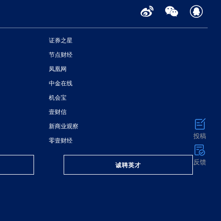
证券之星
节点财经
凤凰网
中金在线
机会宝
壹财信
新商业观察
投稿
零壹财经
反馈
诚聘英才