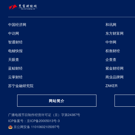
中国经济网
和讯网
中访网
东方财富网
智通财经
中华网
电鳗快报
权衡财经
天眼查
企查查
蓝鲸财经
紫金财经网
云掌财经
商业品牌网
苏宁金融研究院
ZAKER
网站简介
广播电视节目制作经营许可证（京）字第24387号
ICP备案号：京ICP备20005013号-3
京公网安备 11010602105097号