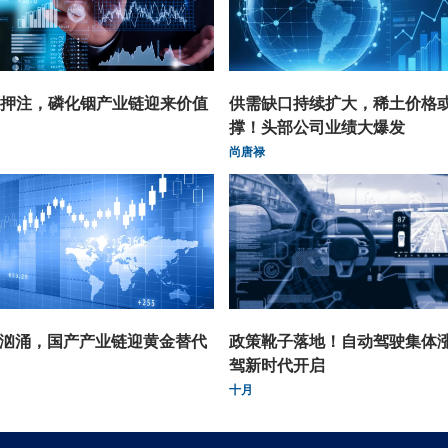
押注，磷化铟产业链迎来价值
供需缺口持续扩大，稀土价格
撑！头部公司业绩大爆发
尚唐禄
潮汹涌，国产产业链迎黄金替代
政策靴子落地！自动驾驶集体
驾新时代开启
十月