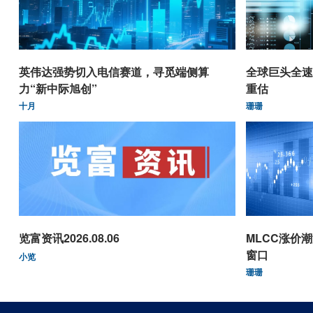
英伟达强势切入电信赛道，寻觅端侧算
全球巨头全速
力“新中际旭创”
重估
十月
珊珊
览富资讯2026.08.06
MLCC涨价
窗口
小览
珊珊