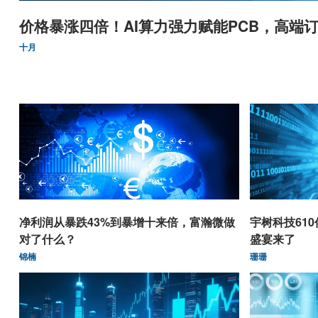
价格暴涨四倍！AI算力强力赋能PCB，高端订
十月
净利润从暴跌43%到暴增十来倍，富瀚微做
宇树科技61
对了什么？
盛宴来了
锦楠
珊珊