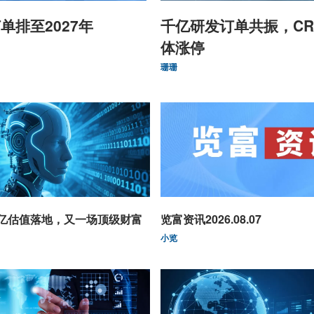
单排至2027年
千亿研发订单共振，CR
体涨停
珊珊
0亿估值落地，又一场顶级财富
览富资讯2026.08.07
小览