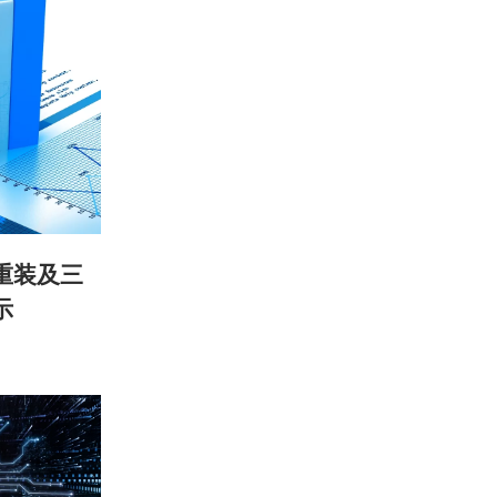
重装及三
示