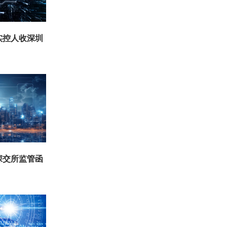
实控人收深圳
深交所监管函