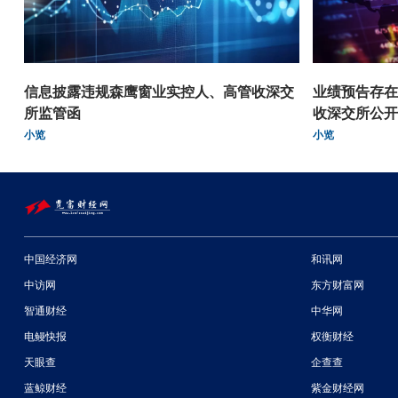
信息披露违规森鹰窗业实控人、高管收深交
业绩预告存在
所监管函
收深交所公开
小览
小览
中国经济网
和讯网
中访网
东方财富网
智通财经
中华网
电鳗快报
权衡财经
天眼查
企查查
蓝鲸财经
紫金财经网