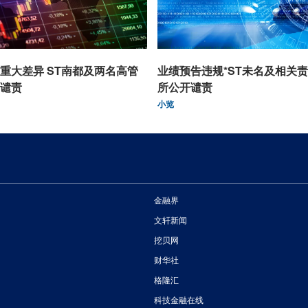
重大差异 ST南都及两名高管
业绩预告违规*ST未名及相关
谴责
所公开谴责
小览
金融界
文轩新闻
挖贝网
财华社
格隆汇
科技金融在线