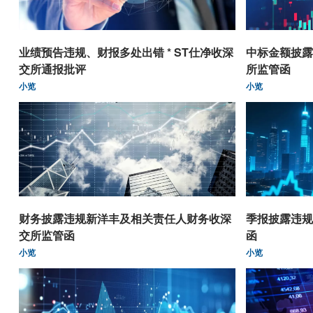
业绩预告违规、财报多处出错 * ST仕净收深
中标金额披露
交所通报批评
所监管函
小览
小览
财务披露违规新洋丰及相关责任人财务收深
季报披露违规
交所监管函
函
小览
小览