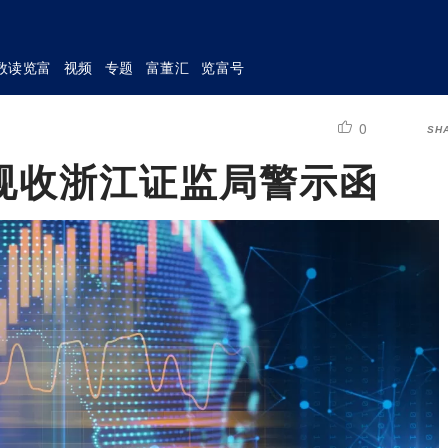
数读览富
视频
专题
富董汇
览富号
0
SH
规收浙江证监局警示函