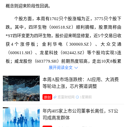
概念则迎来阶段性回调。
个股方面，本周有1702只个股涨幅为正，3775只个股下
跌。其中，四环生物（000518.SZ）顺利摘帽，股票简称由
*ST四环变更为四环生物，股价迎来明显修复，近5个交易日收
获4个涨停板；金利华电（300069.SZ）、大众交通
（600611.SH）、龙星科技（002442.SZ）等个股均实现3连
板；威龙股份（603779.SH）前期热度较高，走出10天8板累
展开阅读全文

计涨幅高达126.88%，但该股周五突然跌停，连板态势就此中
断；诚邦股份（603316.SH）此前4个交易日连续涨停，但周
本周A股市场涨跌榜：AI应用、大消费
等轮动上涨，芯片赛道调整
五资金出现分歧，其连板行情亦遭到终结。此外，兴齐眼药
（300573.SZ）、衢州发展（600208.SH）等个股本周累计跌
览富财经网
1星期前
原创
幅较为明显。
年内405家上市公司董事长离任，ST公
成交金额方面，本周沪深两市日均成交额达到30238亿
司成高发群体
元，环比上周出现萎缩，市场交投活跃度有所降温。