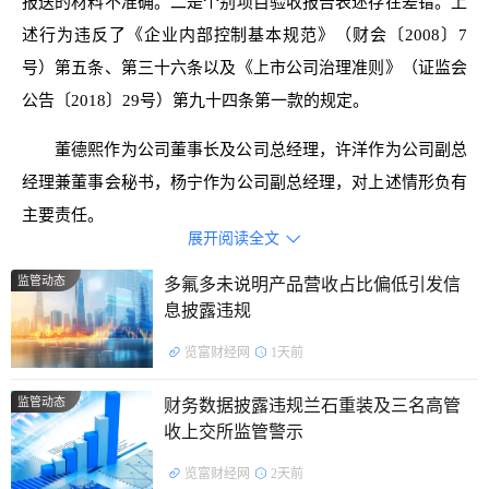
报送的材料不准确。二是个别项目验收报告表述存在差错。上
述行为违反了《企业内部控制基本规范》（财会〔2008〕7
号）第五条、第三十六条以及《上市公司治理准则》（证监会
公告〔2018〕29号）第九十四条第一款的规定。
董德熙作为公司董事长及公司总经理，许洋作为公司副总
经理兼董事会秘书，杨宁作为公司副总经理，对上述情形负有
主要责任。
展开阅读全文

处罚决定如下：
监管动态
多氟多未说明产品营收占比偏低引发信
息披露违规
对豪森智能制造股份有限公司、董德熙、许洋、杨宁采取
出具责令改正的行政监管措施。
览富财经网
1天前
公开资料显示，豪森智能制造股份有限公司的主营业务是
监管动态
财务数据披露违规兰石重装及三名高管
智能生产线的规划、研发、设计、装配、调试集成、销售、服
收上交所监管警示
务。
览富财经网
2天前