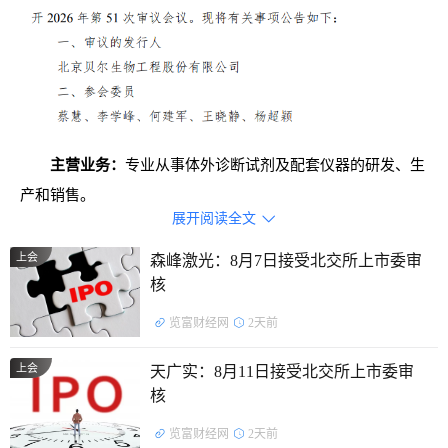
主营业务：
专业从事体外诊断试剂及配套仪器的研发、生
产和销售。
展开阅读全文

主要产品：
产品线覆盖呼吸道病原体、优生优育、肝炎病
上会
森峰激光：8月7日接受北交所上市委审
毒、胃肠道病原体、EB病毒、自身免疫抗体等多个产品领
核
域。
览富财经网
2天前
证监会行业分类：
医药制造业
上会
天广实：8月11日接受北交所上市委审
核
览富财经网
2天前