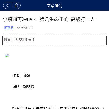


文章详情
小鹅通再冲IPO：腾讯生态里的“高级打工人”
洞察君
2026-05-29
摘要：18亿对赌压顶
作者｜潘妍
编辑｜魏樊曦
距离首次递表失效87天后，中国私域SaaS服务商Xiaoe