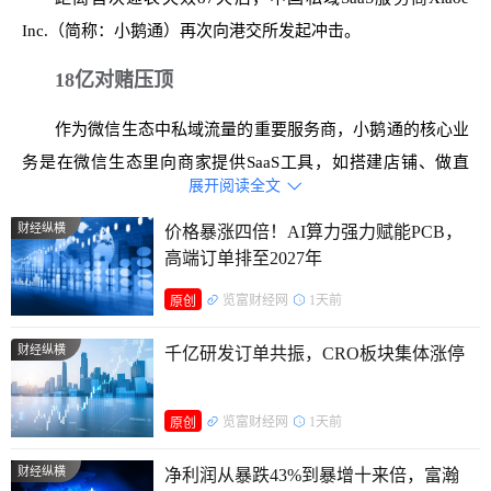
Inc.（简称：小鹅通）再次向港交所发起冲击。
18亿对赌压顶
作为微信生态中私域流量的重要服务商，小鹅通的核心业
务是在微信生态里向商家提供SaaS工具，如搭建店铺、做直
展开阅读全文

播、卖课程、管理客户关系、处理支付等。
财经纵横
价格暴涨四倍！AI算力强力赋能PCB，
小鹅通在招股书中称，公司已成为电商行业向互动营销演
高端订单排至2027年
进过程中的先行者。
览富财经网
1天前
原创
灼识咨询数据，以2025年收入计算，小鹅通在中国交互型
财经纵横
千亿研发订单共振，CRO板块集体涨停
私域运营解决方案供应商中排名第一，市占率达10.1%，较第
二名多出6.3个百分点。若放至整个私域运营解决方案市场，
览富财经网
1天前
原创
公司则以4.4%市占率排名第三。
财经纵横
2025年，私域运营解决方案市场规模达137亿元，其中中
净利润从暴跌43%到暴增十来倍，富瀚