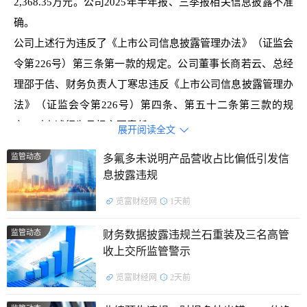
2,368.35万元。公司2025年半年报、三季报相关信息披露不准
确。
公司上述行为违反了《上市公司信息披露管理办法》（证监会
令第226号）第三条第一款的规定。公司董事长商若云、总经
理邵于佶、财务负责人丁寒忠违反《上市公司信息披露管理办
法》（证监会令第226号）第四条、第五十二条第三款的规
定，对上述行为承担主要责任。
展开阅读全文

处罚决定如下：
监管动态
多氟多未说明产品营收占比偏低引发信
息披露违规
对帅丰电器股份有限公司、商若云、邵于佶、丁寒忠采取
览富财经网
1天前
出具警示函的行政监管措施。
监管动态
财务数据披露违规兰石重装及三名高管
公开资料显示，帅丰电器股份有限公司的主营业务是以集
收上交所监管警示
成灶为核心的新型智能厨房电器的研发、设计、生产和销售业
览富财经网
2天前
务。