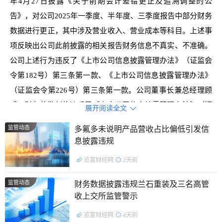
年4月27日披露《关于前期会计差错更正及追溯调整的公
告》，对公司2025年一季度、半年度、三季度报告中部分财务
数据进行更正，其中涉及营业收入、营业成本等科目。上述事
项反映出公司此前披露的相关报告财务信息不真实、不准确。
公司上述行为违反了《上市公司信息披露管理办法》（证监会
令第182号）第三条第一款、《上市公司信息披露管理办法》
（证监会令第226号）第三条第一款。公司董事长兼总经理顾
成、财务总监赵艳违反了《上市公司信息披露管理办法》（证
展开阅读全文

监会令第182号）第四条、第五十一条第三款，《上市公司信
监管动态
多氟多未说明产品营收占比偏低引发信
息披露管理办法》（证监会令第226号）第四条、第五十二条
息披露违规
第三款，对上述行为应承担主要责任。
览富财经网
2天前
处罚决定如下：
监管动态
财务数据披露违规兰石重装及三名高管
对交信（浙江）信息发展股份有限公司、顾成、赵艳分别
收上交所监管警示
采取出具警示函的行政监管措施。
览富财经网
4天前