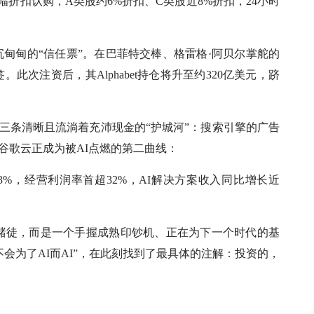
幅折扣认购，A类股约6%折扣、C类股近8%折扣，24小时
沉甸甸的“信任票”。在巴菲特交棒、格雷格·阿贝尔掌舵的
此次注资后，其Alphabet持仓将升至约320亿美元，跻
在于三条清晰且流淌着充沛现金的“护城河”：搜索引擎的广告
而谷歌云正成为被AI点燃的第二曲线：
.3%，经营利润率首超32%，AI解决方案收入同比增长近
。
赌徒，而是一个手握成熟印钞机、正在为下一个时代的基
不会为了AI而AI”，在此刻找到了最具体的注解：投资的，