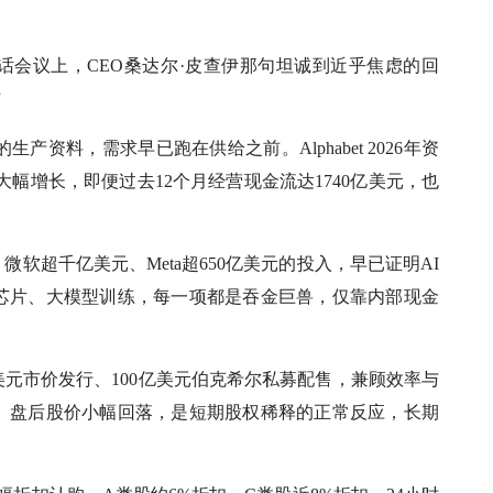
话会议上，CEO桑达尔·皮查伊那句坦诚到近乎焦虑的回
”
资料，需求早已跑在供给之前。Alphabet 2026年资
继续大幅增长，即便过去12个月经营现金流达1740亿美元，也
软超千亿美元、Meta超650亿美元的投入，早已证明AI
芯片、大模型训练，每一项都是吞金巨兽，仅靠内部现金
亿美元市价发行、100亿美元伯克希尔私募配售，兼顾效率与
。盘后股价小幅回落，是短期股权稀释的正常反应，长期