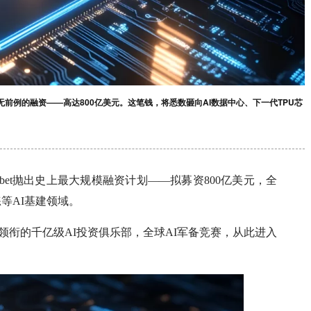
一场史无前例的融资——高达800亿美元。这笔钱，将悉数砸向AI数据中心、下一代TPU芯
abet抛出史上最大规模融资计划——拟募资800亿美元，全
练等AI基建领域。
eta领衔的千亿级AI投资俱乐部，全球AI军备竞赛，从此进入