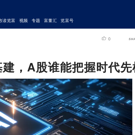
数读览富
视频
专题
富董汇
览富号
0
SH
I基建，A股谁能把握时代先