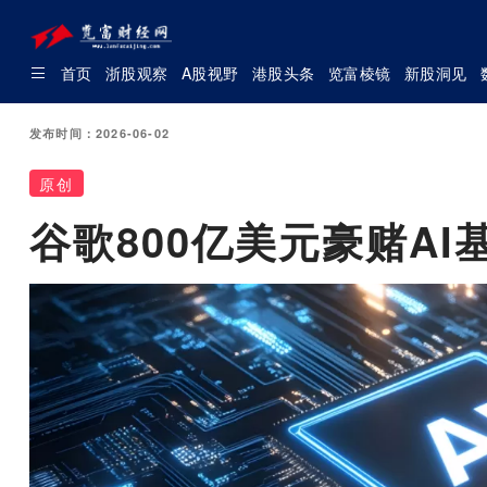
首页
浙股观察
A股视野
港股头条
览富棱镜
新股洞见
发布时间：2026-06-02
原创
谷歌800亿美元豪赌A