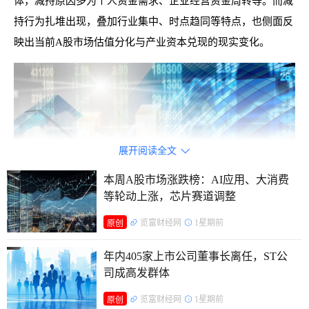
体，减持原因多为个人资金需求、企业经营资金周转等。而减
持行为扎堆出现，叠加行业集中、时点趋同等特点，也侧面反
映出当前A股市场估值分化与产业资本兑现的现实变化。
展开阅读全文

本周A股市场涨跌榜：AI应用、大消费
等轮动上涨，芯片赛道调整
览富财经网
1星期前
原创
年内405家上市公司董事长离任，ST公
司成高发群体
科技领域减持频发
览富财经网
1星期前
原创