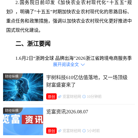
2.国务院日前印发《加快农业农村现代化“十五五”规
划》，明确了“十五五”时期加快农业农村现代化的思路目标、
重点任务和政策措施，强调以加快农业农村现代化更好推进中
国式现代化建设。
二、浙江要闻
1.6月2日“浙跨全球 品牌出海”2026浙江省跨境电商服务季
展开阅读全文

主场活动在台州举行，吸引了全省各市代表、头部平台、服务
商及卖家等超1500人参会，今年1月至4月，全省跨境电商出口
财经纵横
宇树科技610亿估值落地，又一场顶级
财富盛宴来了
同比增长27.3%。
览富财经网
10分钟前
原创
2.6月2日，《浙江省科研诚信指数报告（2024）》正式发
布。这是浙江首次在省域层面探索编制科研诚信指数，创新以
财经纵横
览富资讯2026.08.07
指数形式系统反映我省科研诚信建设进展。报告显示，2024年
全省科研诚信发展指数整体呈上升态势，科研诚信治理水平逐
览富财经网
5小时前
原创
步提高。