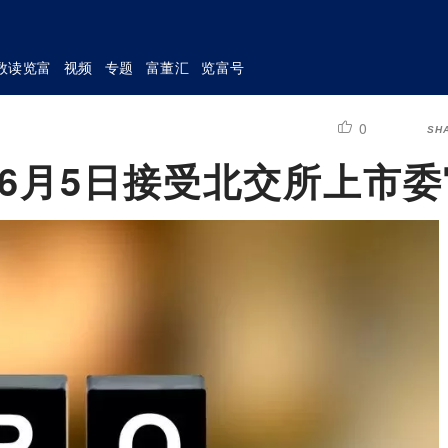
数读览富
视频
专题
富董汇
览富号
0
SH
：6月5日接受北交所上市