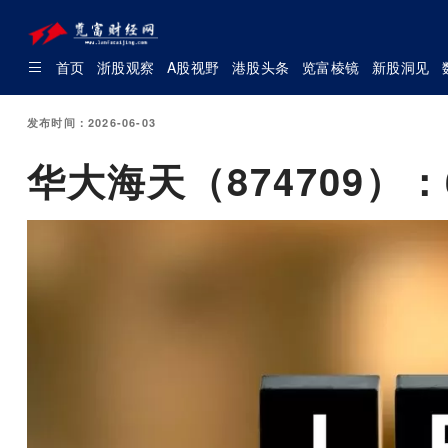
首页
浙股观察
A股视野
港股头条
览富棱镜
新股洞见
发布时间：2026-06-03
华大海天（874709）