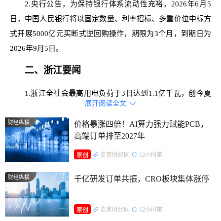
2.央行公告，为保持银行体系流动性充裕，2026年6月5
日，中国人民银行将以固定数量、利率招标、多重价位中标方
式开展5000亿元买断式逆回购操作，期限为3个月，到期日为
2026年9月5日。
二、浙江要闻
1.浙江全社会最高用电负荷于3日达到1.1亿千瓦，创今夏
展开阅读全文

以来全省用电负荷新高。此前在5月20日，全省用电负荷自入
夏以来首次“破亿”，较去年提前25天，至今已累计11天突破1
财经纵横
价格暴涨四倍！AI算力强力赋能PCB，
高端订单排至2027年
亿千瓦，提前达到迎峰度夏水平。
览富财经网
12小时前
原创
2.根据国家“优化县级结对关系，对西部地区乡村振兴重
点帮扶县开展结对帮扶”的要求，浙江与四川的东西部协作结
财经纵横
千亿研发订单共振，CRO板块集体涨停
对县从68个调整为54个。其中，退出结对县16个、新增结对县
2个，实现了对四川省全部50个乡村振兴重点帮扶县、对口支
览富财经网
12小时前
原创
援地区和对口合作革命老区的全覆盖。