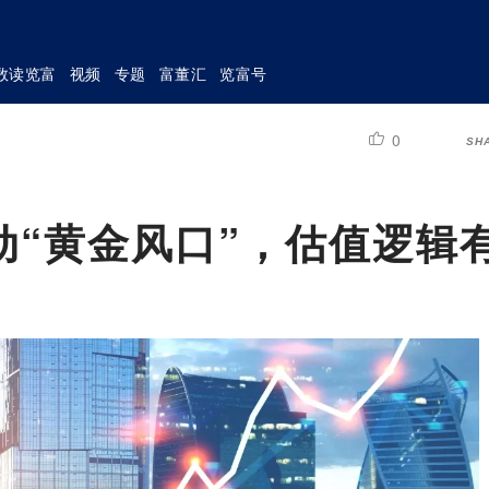
数读览富
视频
专题
富董汇
览富号
0
SH
动“黄金风口”，估值逻辑