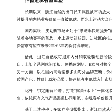
估值逻辑有望重塑
长期以来，浙江自然的出口代工属性被市场放大
续提升的内销业务价值一直被低估。而水上运动大众
国内桨板、皮划艇市场正处于“渗透率快速提升
随着各地赛事的普及、水上运动进校园、进社区的推
费需求有望在未来2年至3年内保持高增速。
借此，浙江自然或可迎来内外销双轮驱动新阶
店，上架全系列休闲桨板、便携皮划艇。B端可对接
另一方面，以往国内高端桨板多由海外品牌垄断，价
质国产化，性价比优势凸显，快速抢占中低端入门市
此外，绑定露营经济，打造“露营+水上”一体
售，依托原有充气产品渠道协同引流，实现客单价提
基于上述种种，多家券商研报指出，浙江自然从