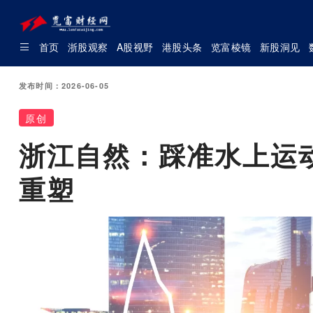
首页
浙股观察
A股视野
港股头条
览富棱镜
新股洞见
发布时间：2026-06-05
原创
浙江自然：踩准水上运
重塑