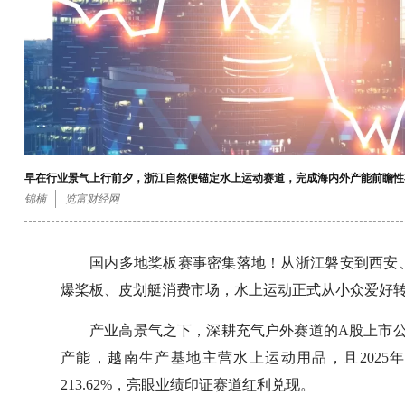
早在行业景气上行前夕，浙江自然便锚定水上运动赛道，完成海内外产能前瞻性
锦楠
览富财经网
国内多地桨板赛事密集落地！从浙江磐安到西安
爆桨板、皮划艇消费市场，水上运动正式从小众爱好
产业高景气之下，深耕充气户外赛道的A股上市公司
产能，越南生产基地主营水上运动用品，且202
213.62%，亮眼业绩印证赛道红利兑现。