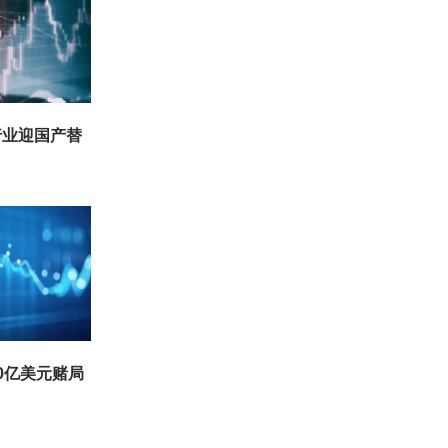
行业迎国产替
0亿美元赌局