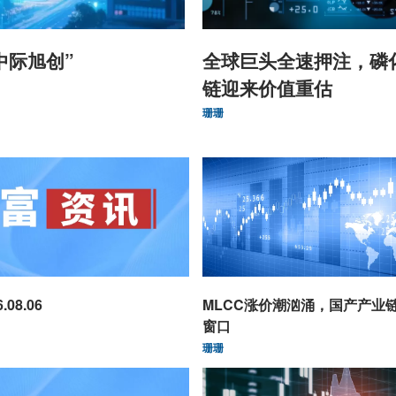
中际旭创”
全球巨头全速押注，磷
链迎来价值重估
珊珊
08.06
MLCC涨价潮汹涌，国产产业
窗口
珊珊