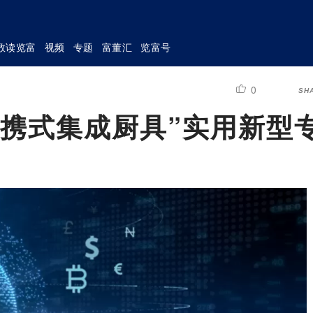
数读览富
视频
专题
富董汇
览富号
0
SH
便携式集成厨具”实用新型