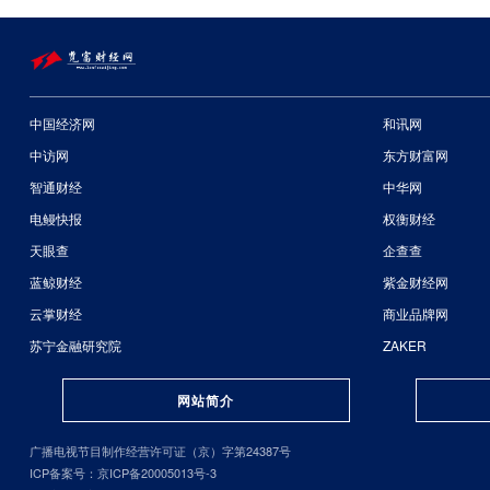
中国经济网
和讯网
中访网
东方财富网
智通财经
中华网
电鳗快报
权衡财经
天眼查
企查查
蓝鲸财经
紫金财经网
云掌财经
商业品牌网
苏宁金融研究院
ZAKER
网站简介
广播电视节目制作经营许可证（京）字第24387号
ICP备案号：京ICP备20005013号-3