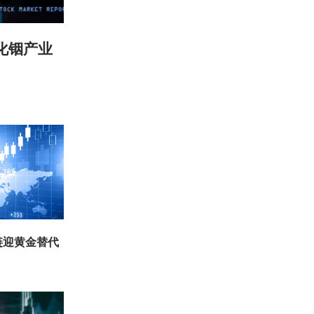
化铟产业
链迎黄金替代