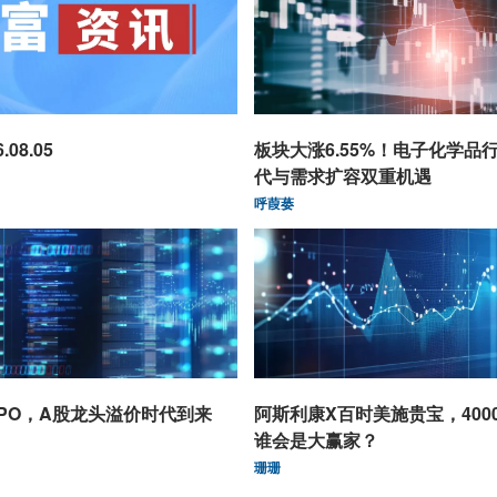
08.05
板块大涨6.55%！电子化学品
代与需求扩容双重机遇
呼葭蒌
PO，A股龙头溢价时代到来
阿斯利康X百时美施贵宝，400
谁会是大赢家？
珊珊