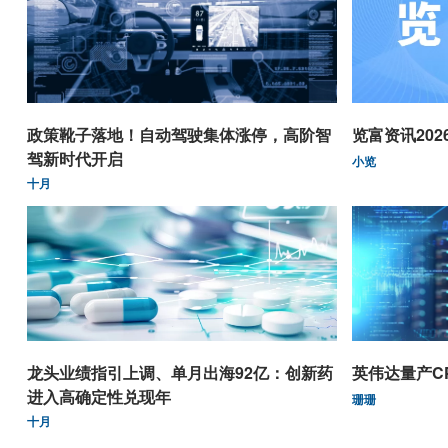
政策靴子落地！自动驾驶集体涨停，高阶智
览富资讯2026.
驾新时代开启
小览
十月
龙头业绩指引上调、单月出海92亿：创新药
英伟达量产C
进入高确定性兑现年
珊珊
十月