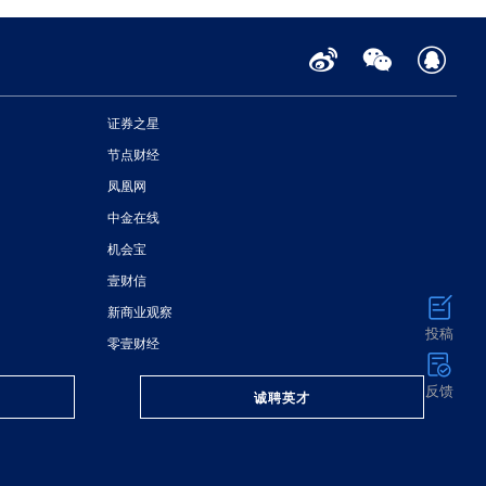
证券之星
节点财经
凤凰网
中金在线
机会宝
壹财信
新商业观察
投稿
零壹财经
反馈
诚聘英才