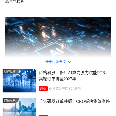
高景气周期。
展开阅读全文

财经纵横
价格暴涨四倍！AI算力强力赋能PCB，
高端订单排至2027年
览富财经网
2天前
原创
强强联手共拓AI新市场
财经纵横
千亿研发订单共振，CRO板块集体涨停
根据双方的合作协议，SK海力士将为英伟达Vera Rubin AI