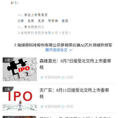
上海燧原科技股份有限公司是我国云端AI芯片领域的领军
展开阅读全文

企业之一，致力于成为“通用人工智能基础设施领军企业”。公
上会
森峰激光：8月7日接受北交所上市委审
司围绕自研云端AI芯片构建了覆盖AI加速卡及模组、智算系统
核
及集群的全栈算力产品体系，并基于具有自主知识产权的AI计
算及编程软件平台驭算TopsRider实现软硬协同优化，为云端
览富财经网
4天前
训练、云端推理及通用人工智能应用提供高性能国产算力底
上会
天广实：8月11日接受北交所上市委审
座。
核
证监会行业分类：
I65软件和信息技术服务业
览富财经网
4天前
控股股东：
公司单个持有5%以上股份的股东包括：腾讯