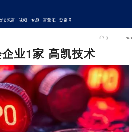
数读览富
视频
专题
富董汇
览富号
0
SH
会企业1家 高凯技术