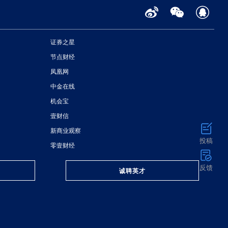
证券之星
节点财经
凤凰网
中金在线
机会宝
壹财信
新商业观察
投稿
零壹财经
反馈
诚聘英才