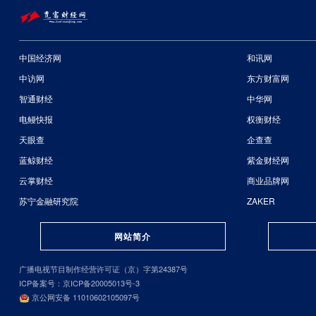
中国经济网
和讯网
中访网
东方财富网
智通财经
中华网
电鳗快报
权衡财经
天眼查
企查查
蓝鲸财经
紫金财经网
云掌财经
商业品牌网
苏宁金融研究院
ZAKER
网站简介
广播电视节目制作经营许可证（京）字第24387号
ICP备案号：京ICP备20005013号-3
京公网安备 11010602105097号