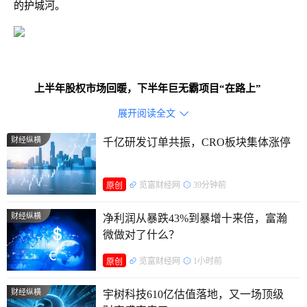
的护城河。
上半年股权市场回暖，下半年巨无霸项目“在路上”
展开阅读全文

2026年截至6月27日，A股市场共有69只新股上市，首发
募集资金总额达702亿元，其中，科技企业贡献了主要增量，
财经纵横
千亿研发订单共振，CRO板块集体涨停
信息技术、工业（高端制造）、医疗保健等科技属性较强的行
业募资占比超过65%。
览富财经网
39分钟前
原创
2026年下半年到2027年，A股还将迎来一批巨无霸企业上
财经纵横
净利润从暴跌43%到暴增十来倍，富瀚
市，包括长鑫存储、长江存储、昆仑芯、宇树科技、清微智能
微做对了什么？
等科技巨头，预计募资总额将超过 2000亿元。硬科技IPO无疑
览富财经网
1小时前
原创
是后半年的核心风向，从科技行业的积累来看，中信证券、华
财经纵横
泰联合、中信建投在过往半导体行业、人工智能两大核心赛道
宇树科技610亿估值落地，又一场顶级