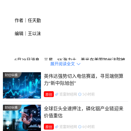
作者｜任天勤
编辑｜王以沫
6月29日消息，三星、SK海力士、美光在美国加州法院被
展开阅读全文

消费者起诉，被控垄断DRAM供给刻意抬价，搅动全球存储产
财经纵横
英伟达强势切入电信赛道，寻觅端侧算
业链定价格局。
力“新中际旭创”
诉讼拆解
览富财经网
5小时前
原创
本次诉讼由14名个人消费者、3家电脑零售小微企业于6月
财经纵横
全球巨头全速押注，磷化铟产业链迎来
25日提交加州北区联邦法院，案号3:26-cv-06345，由曾打赢
价值重估
谷歌数字广告反垄断案的Bathaee Dunne律所全权代理，核心
览富财经网
6小时前
原创
诉求是推动案件升级为全美范围集体诉讼。