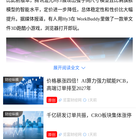
比此前版本，腾讯混元Hy3展现出强于同尺寸模型且比肩旗舰
模型的智能水平，定价进一步降低，总体稳定性和性价比大幅
提升。据媒体报道，有人用Hy3在 WorkBuddy里做了一款单文
件3D跑酷小游戏，浏览器打开即玩。
展开阅读全文

财经纵横
价格暴涨四倍！AI算力强力赋能PCB，
高端订单排至2027年
览富财经网
1天前
原创
财经纵横
千亿研发订单共振，CRO板块集体涨停
AI赋能游戏创作
览富财经网
1天前
原创