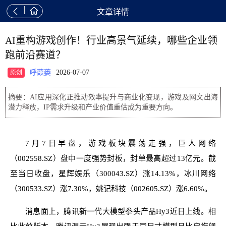


文章详情
AI重构游戏创作！行业高景气延续，哪些企业领
跑前沿赛道？
呼葭蒌
2026-07-07
原创
摘要：AI应用深化正推动效率提升与商业化变现，游戏及网文出海
潜力释放，IP需求升级和产业价值重估成为重要方向。
7月7日早盘，游戏板块震荡走强，巨人网络
（002558.SZ）盘中一度强势封板，封单最高超过13亿元。截
至当日收盘，星辉娱乐（300043.SZ）涨14.13%，冰川网络
（300533.SZ）涨7.30%，姚记科技（002605.SZ）涨6.60%。
消息面上，腾讯新一代大模型拳头产品Hy3近日上线。相