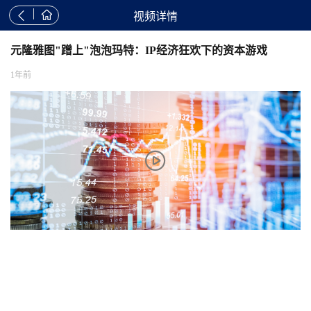


视频详情
元隆雅图"蹭上"泡泡玛特：IP经济狂欢下的资本游戏
1年前
