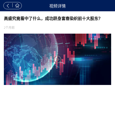


视频详情
高盛究竟看中了什么，成功跻身富春染织前十大股东？
2个月前
