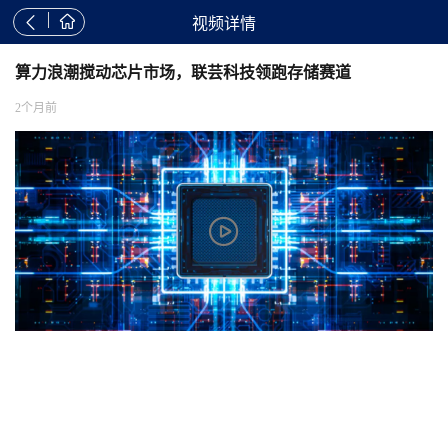


视频详情
算力浪潮搅动芯片市场，联芸科技领跑存储赛道
2个月前
