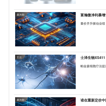
富瀚微净利暴增
龚兴朝
量价齐升驱动业绩
士泽生物XS41
王云
帕金森细胞疗法提
谁在重新定价中
龚兴朝