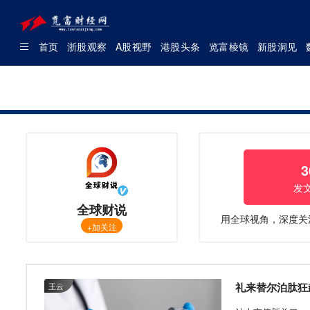
首页
浙股观察
A股视野
港股头条
览富棱镜
新股洞见
3
发
全球财说
用全球视角，深度关
+加关注
礼来替尔泊肽狂飙
王云