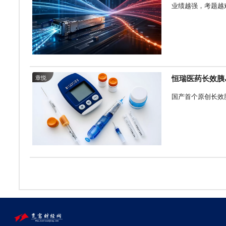
业绩越强，考题越
恒瑞医药长效胰
章悦
国产首个原创长效