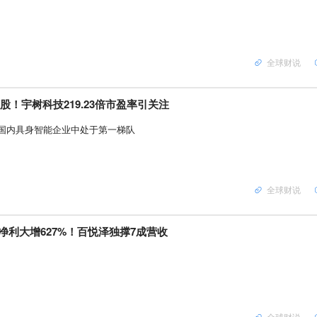
全球财说
元/股！宇树科技219.23倍市盈率引关注
国内具身智能企业中处于第一梯队
全球财说
净利大增627%！百悦泽独撑7成营收
全球财说