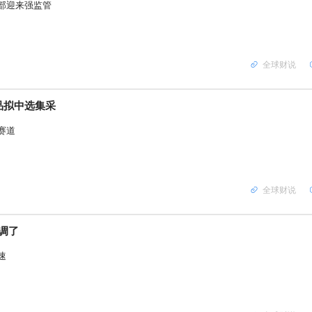
部迎来强监管
全球财说
品拟中选集采
赛道
全球财说
调了
速