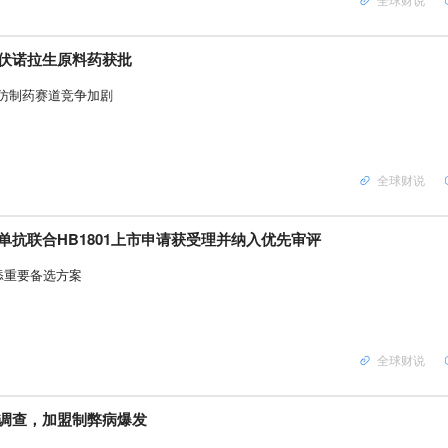
伏诺拉生原料药获批
，仿制药赛道竞争加剧
全球财说
单抗联合HB1801上市申请获受理并纳入优先审评
添重要备选方案
全球财说
调查，加盟制弊病爆发