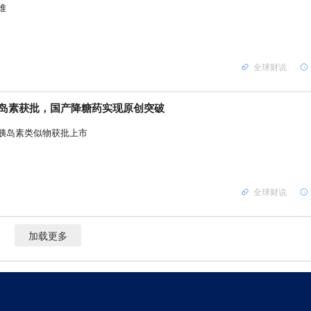
难
全球财说
岛素获批，国产降糖药实现原创突破
胰岛素类似物获批上市
全球财说
加载更多