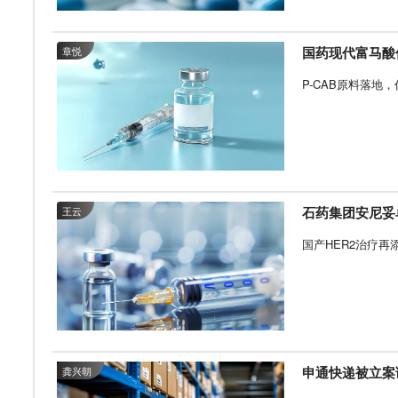
国药现代富马酸
章悦
P-CAB原料落地
石药集团安尼妥
王云
国产HER2治疗再
申通快递被立案
龚兴朝