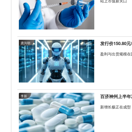
站上市值新关口
发行价150.80
龚兴朝
盈利与出货规模在
百济神州上半年
李新
新增长极正在成型