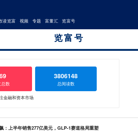
数读览富
视频
专题
富董汇
览富号
览富号
69
3806148
文总数
总阅读数
注金融和资本市场
：上半年销售277亿美元，GLP-1赛道格局重塑