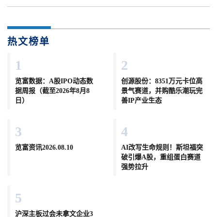
热文榜单
1
2
览富数据：A股IPO动态数
创源股份：8351万元卡位高
据周报（截至2026年8月8
景气赛道，并购酷乐潮玩完
日）
善IP产业生态
3
4
览富资讯2026.08.10
AI改写生命规则！斯坦福突
破引爆A股，重组蛋白赛道
强势拉升
5
沪深主板过会未拿文企业3