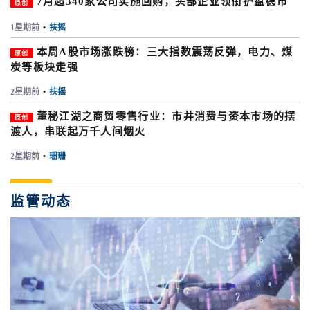
7月超340家公司实施回购，头部企业领衔护盘稳市
原创
1星期前
•
扶摇
本周A股市场涨跌榜：三大指数震荡反弹，电力、煤
原创
炭等板块走强
2星期前
•
扶摇
董秘江湖之商贸零售行业：市井消费与资本市场的摆
原创
渡人，串联起万千人间烟火
2星期前
•
珊珊
监管动态