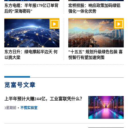
东方电缆：半年报179亿订单背
宏桥控股：响应政策加码绿铝
后的“深海密码”
强化一体化优势


东方日升：绿电撑起半边天 何
“十五五” 规划升级绿色包装 喜
以挑大梁
悦智行有望加速突围
览富号文章
上半年预计大赚244亿，工业富联凭什么？
3星期前
•
不慌实验室