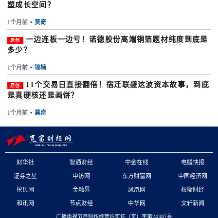
塑成长空间？
1个月前
•
莫奇
一边连板一边亏！诺德股份高端铜箔题材纯度到底是
原创
多少？
1个月前
•
锦楠
11个交易日直接翻倍！宿迁联盛这波资本故事，到底
原创
是真硬核还是画饼？
1个月前
•
莫奇
财华社
智通财经
中金在线
电鳗快报
证券之星
中访网
东方财富网
中国经济网
挖贝网
金融界
凤凰网
权衡财经
和讯网
节点财经
中华网
文轩新闻
广播电视节目制作经营许可证（京）字第24387号