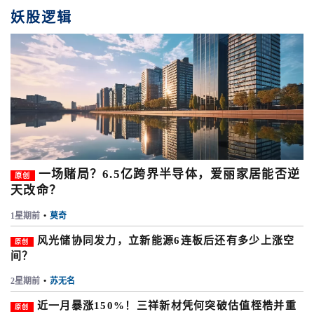
妖股逻辑
一场赌局？6.5亿跨界半导体，爱丽家居能否逆
原创
天改命？
1星期前
•
莫奇
风光储协同发力，立新能源6连板后还有多少上涨空
原创
间？
2星期前
•
苏无名
近一月暴涨150%！三祥新材凭何突破估值桎梏并重
原创