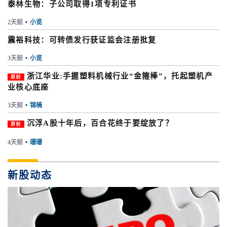
泰林生物：子公司取得1项专利证书
2天前
•
小览
震裕科技：可转债发行获证监会注册批复
3天前
•
小览
浙江华业:手握塑料机械行业“金箍棒”，托起塑机产
原创
业核心底座
3天前
•
锦楠
沉浮A股十年后，百合花终于要绽放了？
原创
4天前
•
珊珊
新股动态