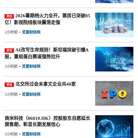
2026暑期档火力全开，票房已突破85
原创
亿！影视院线板块震荡走强
2小时前
•
览富财经网
AI改写生命规则！斯坦福突破引爆A
原创
股，重组蛋白赛道强势拉升
2小时前
•
览富财经网
北交所过会未拿文企业共40家
原创
5小时前
•
览富财经网
商米科技（06810.HK）控股股东自愿延长
禁售期，彰显长期发展信心
5小时前
•
览富财经网