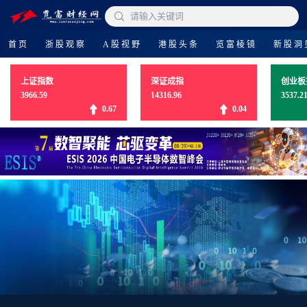

请输入关键词
首页
浙股观察
A股视野
港股头条
览富棱镜
新股洞
上证指数
深证成指
创业板
3966.59
14316.96
3537.2
0.67
0.04