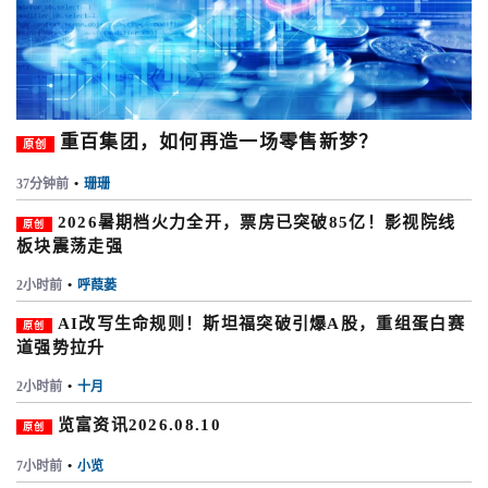
重百集团，如何再造一场零售新梦？
原创
37分钟前
•
珊珊
2026暑期档火力全开，票房已突破85亿！影视院线
原创
板块震荡走强
2小时前
•
呼葭蒌
AI改写生命规则！斯坦福突破引爆A股，重组蛋白赛
原创
道强势拉升
2小时前
•
十月
览富资讯2026.08.10
原创
7小时前
•
小览