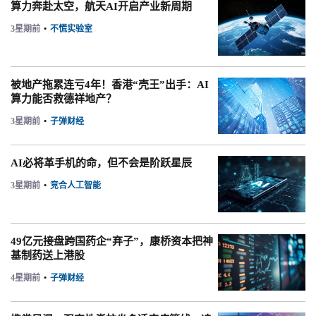
算力奔赴太空，航天AI开启产业新周期
3星期前
•
不慌实验室
被地产拖累连亏4年！香港“壳王”出手：AI
算力能否救德祥地产？
3星期前
•
子弹财经
AI必将革手机的命，但不会是阶跃星辰
3星期前
•
竞合人工智能
49亿元接盘跨国药企“弃子”，康桥资本把神
基制药送上港股
4星期前
•
子弹财经