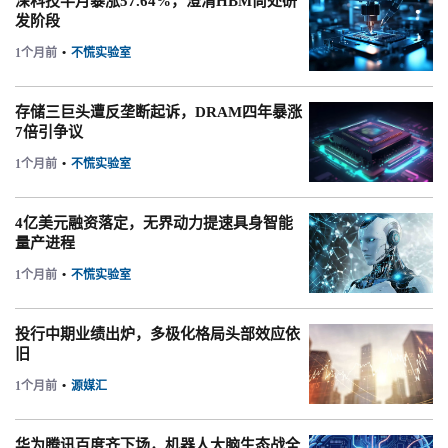
深科技半月暴涨57.64%，澄清HBM尚处研
发阶段
1个月前
•
不慌实验室
存储三巨头遭反垄断起诉，DRAM四年暴涨
7倍引争议
1个月前
•
不慌实验室
4亿美元融资落定，无界动力提速具身智能
量产进程
1个月前
•
不慌实验室
投行中期业绩出炉，多极化格局头部效应依
旧
1个月前
•
源媒汇
华为腾讯百度齐下场，机器人大脑生态战全