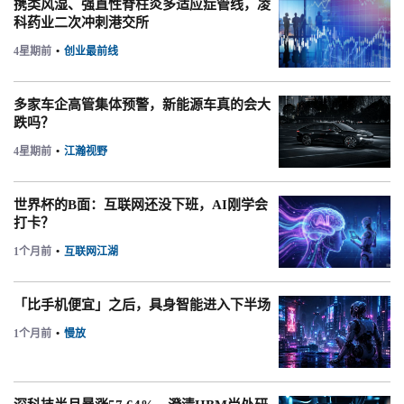
携类风湿、强直性脊柱炎多适应症管线，凌
科药业二次冲刺港交所
4星期前
•
创业最前线
多家车企高管集体预警，新能源车真的会大
跌吗？
4星期前
•
江瀚视野
世界杯的B面：互联网还没下班，AI刚学会
打卡？
1个月前
•
互联网江湖
「比手机便宜」之后，具身智能进入下半场
1个月前
•
慢放