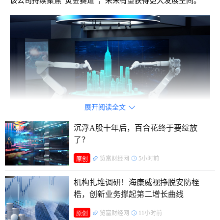
该公司持续聚焦“黄金赛道”，未来有望获得更大发展空间。
展开阅读全文

沉浮A股十年后，百合花终于要绽放
3D打印耗材销量大增
了？
览富财经网
5小时前
原创
海正生材成立于2004年，于2022年在科创板上市，是国
内聚乳酸领域的头部企业。该公司主营聚乳酸的研发生产和销
机构扎堆调研！海康威视挣脱安防桎
售等业务，其产品包括纯聚乳酸和改性聚乳酸，可应用于食品
梏，创新业务撑起第二增长曲线
接触包装材料、纤维类产品、3D打印耗材、家居用品等领
览富财经网
11小时前
原创