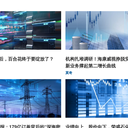
后，百合花终于要绽放了？
机构扎堆调研！海康威视挣脱
新业务撑起第二增长曲线
莫奇
报：179亿订单背后的“深海密
业绩向上、股价向下，荣盛石