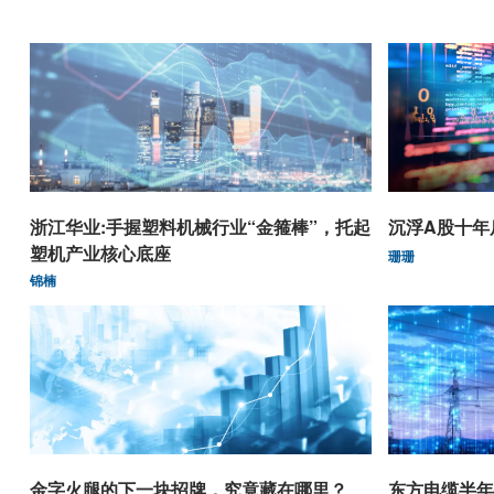
浙江华业:手握塑料机械行业“金箍棒”，托起
沉浮A股十年
塑机产业核心底座
珊珊
锦楠
金字火腿的下一块招牌，究竟藏在哪里？
东方电缆半年