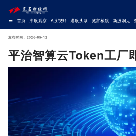
首页
浙股观察
A股视野
港股头条
览富棱镜
新股洞见
发布时间：2026-05-12
平治智算云Token工厂