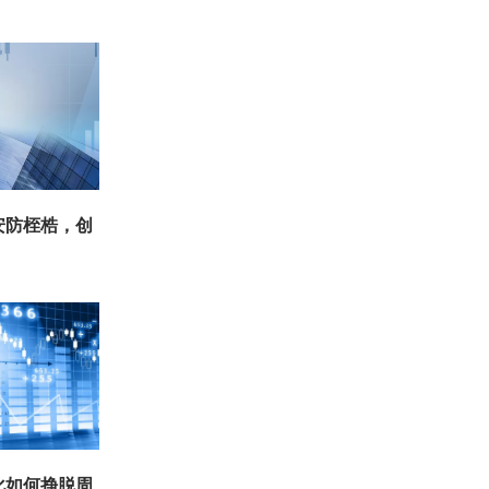
安防桎梏，创
化如何挣脱周