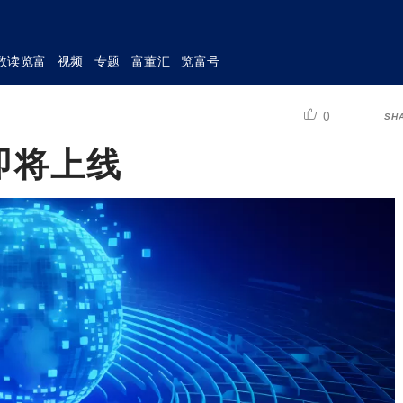
数读览富
视频
专题
富董汇
览富号
0
SH
即将上线