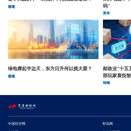
码”
珊珊
莫奇
绿电撑起半边天，东方日升何以挑大梁？
邮政业“十五
部玩家喜悦智
珊珊
锦楠
中国经济网
和讯网