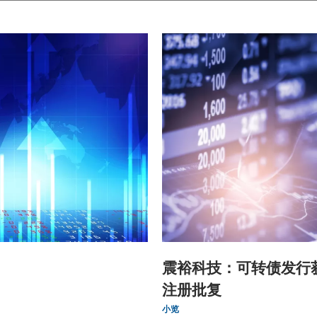
震裕科技：可转债发行
注册批复
小览