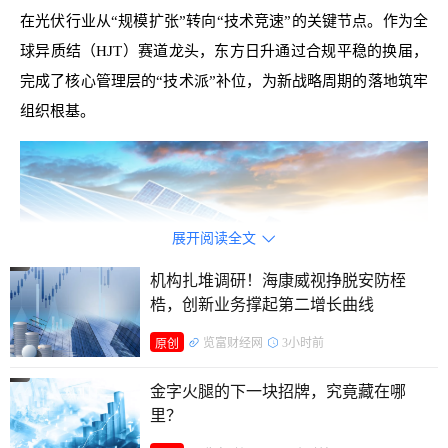
在光伏行业从“规模扩张”转向“技术竞速”的关键节点。作为全
球异质结（HJT）赛道龙头，东方日升通过合规平稳的换届，
完成了核心管理层的“技术派”补位，为新战略周期的落地筑牢
组织根基。
展开阅读全文

机构扎堆调研！海康威视挣脱安防桎
梏，创新业务撑起第二增长曲线
览富财经网
3小时前
原创
金字火腿的下一块招牌，究竟藏在哪
里？
技术派掌舵，迈出“战略校准”的关键一步