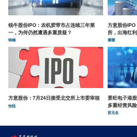
锐牛股份IPO：农机胶带市占连续三年第
方意股份IP
一，为何仍然遭遇多重质疑？
所，出海红利
锦楠
珊珊
方意股份：7月24日接受北交所上市委审核
景旺电子港股
多重经营风险
怡悦
苏无名