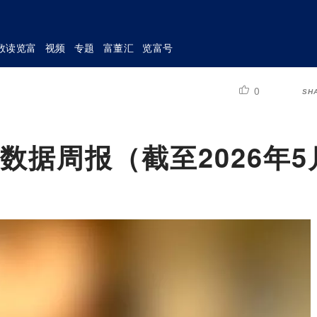
数读览富
视频
专题
富董汇
览富号
0
SH
数据周报（截至2026年5