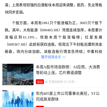
道；上周表现较强的白酒板块本周迎来调整，医药、乳业等板
块同步走弱。
个股方面，本周有1861只个股涨幅为正，3605只个股下
跌。其中，大有能源（600403.SH）凭借连续涨停，本周累计
涨幅达到61.19%，领跑本周个股涨幅榜；红星发展
（600367.SH）此前斩获四连板，但周五下午封板后遭到资金
砸盘，场内分歧加剧，该股连板行情宣告终结；中重科技
展开阅读全文

（603135.SH）因机器人业务布局受到资金关注，本周收获3
连板。与此同时，多只退市股进入退市整理期，本周股价大幅
本周A股市场涨跌榜：AI应用、大消费
等轮动上涨，芯片赛道调整
下挫。
览富财经网
6天前
原创
成交金额方面，本周沪深两市日均成交额达到29255亿
元，环比上周出现明显回落，侧面反映出市场避险情绪升温，
年内405家上市公司董事长离任，ST公
盘面成交活跃度同步回落。
司成高发群体