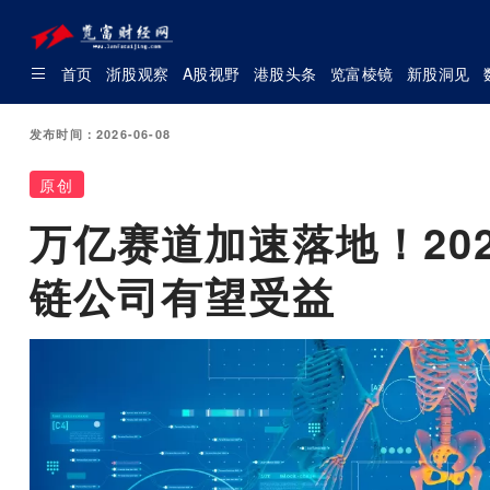
首页
浙股观察
A股视野
港股头条
览富棱镜
新股洞见
发布时间：2026-06-08
原创
万亿赛道加速落地！20
链公司有望受益