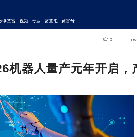
数读览富
视频
专题
富董汇
览富号
0
SH
26机器人量产元年开启，