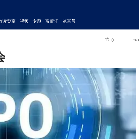
数读览富
视频
专题
富董汇
览富号
0
SH
会