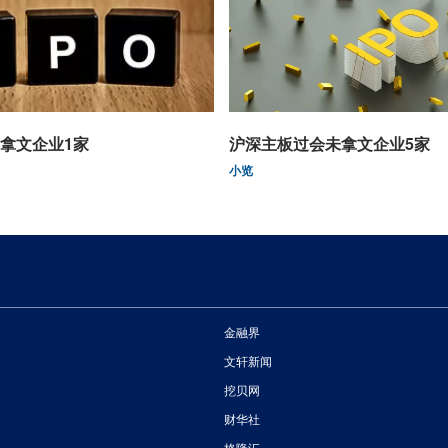
拿文企业1家
沪深主板过会未拿文企业5家
小览
金融界
文轩新闻
挖贝网
财华社
格隆汇