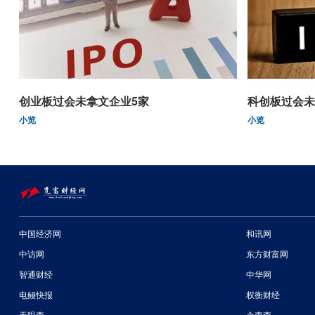
创业板过会未拿文企业5家
科创板过会未
小览
小览
中国经济网
和讯网
中访网
东方财富网
智通财经
中华网
电鳗快报
权衡财经
天眼查
企查查