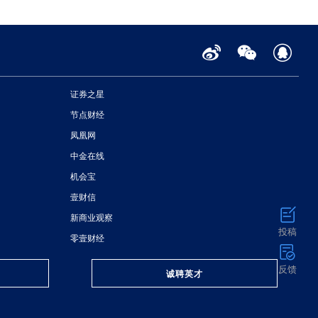
证券之星
节点财经
凤凰网
中金在线
机会宝
壹财信
新商业观察
投稿
零壹财经
反馈
诚聘英才