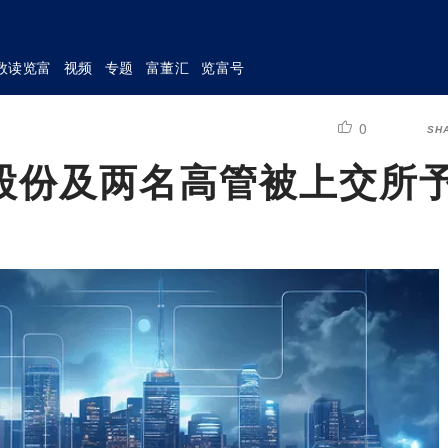
数读览富
视频
专题
富董汇
览富号
0
SH
股份及两名高管被上交所