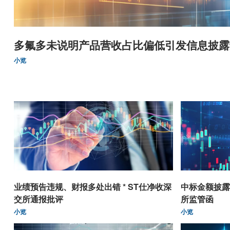
多氟多未说明产品营收占比偏低引发信息披露
小览
业绩预告违规、财报多处出错 * ST仕净收深
中标金额披露
交所通报批评
所监管函
小览
小览