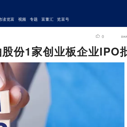
数读览富
视频
专题
富董汇
览富号
0
SH
轴股份1家创业板企业IPO