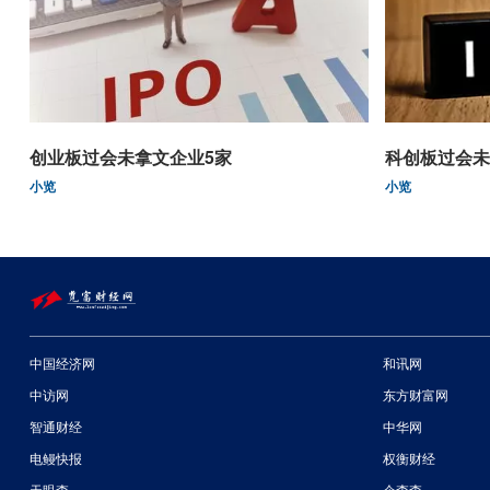
创业板过会未拿文企业5家
科创板过会未
小览
小览
中国经济网
和讯网
中访网
东方财富网
智通财经
中华网
电鳗快报
权衡财经
天眼查
企查查