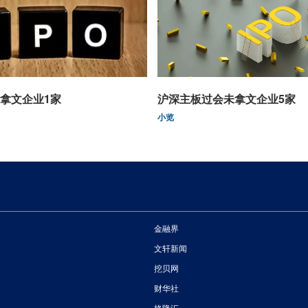
拿文企业1家
沪深主板过会未拿文企业5家
小览
金融界
文轩新闻
挖贝网
财华社
格隆汇