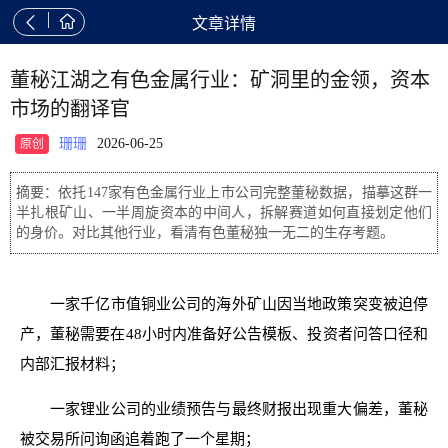


文章详情
董秘江湖之有色金属行业：矿洞里的金领，资本
市场的翻译官
珊珊
2026-06-25
原创
摘要：依托147家有色金属行业上市公司完整董秘数据，描摹这群一
半扎根矿山、一半周旋资本的中间人，拆解赛道如何直接划定他们
的身价。对比其他行业，看清有色董秘独一无二的生存考题。
一家千亿市值铜业公司的海外矿山因当地政策突变被迫停
产，董秘需要在48小时内准备好公告模板、投资者问答口径和
内部汇报材料；
一家锂业公司的业绩预告与最终财报出现重大偏差，董秘
被交易所问询函追着跑了一个星期；