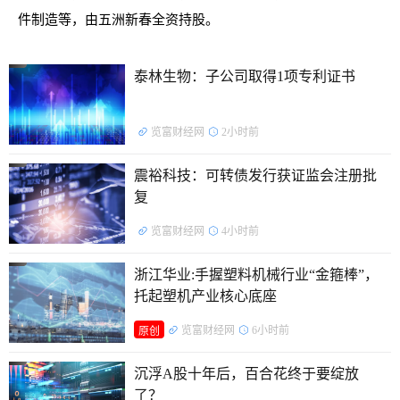
件制造等，由五洲新春全资持股。
泰林生物：子公司取得1项专利证书
览富财经网
2小时前
震裕科技：可转债发行获证监会注册批
复
览富财经网
4小时前
浙江华业:手握塑料机械行业“金箍棒”，
托起塑机产业核心底座
览富财经网
6小时前
原创
沉浮A股十年后，百合花终于要绽放
了？