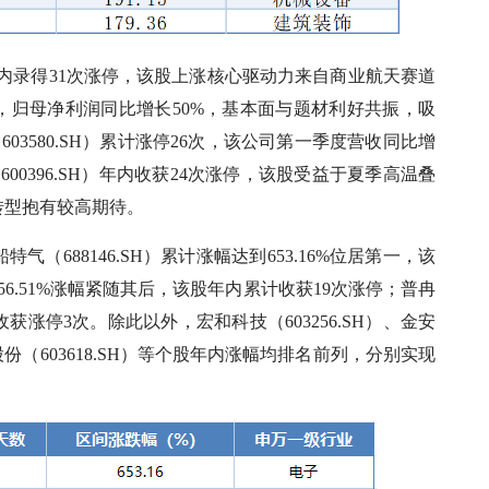
）年内录得31次涨停，该股上涨核心驱动力来自商业航天赛道
，归母净利润同比增长50%，基本面与题材利好共振，吸
03580.SH）累计涨停26次，该公司第一季度营收同比增
600396.SH）年内收获24次涨停，该股受益于夏季高温叠
转型抱有较高期待。
气（688146.SH）累计涨幅达到653.16%位居第一，该
556.51%涨幅紧随其后，该股年内累计收获19次涨停；普冉
累计收获涨停3次。除此以外，宏和科技（603256.SH）、金安
杭电股份（603618.SH）等个股年内涨幅均排名前列，分别实现