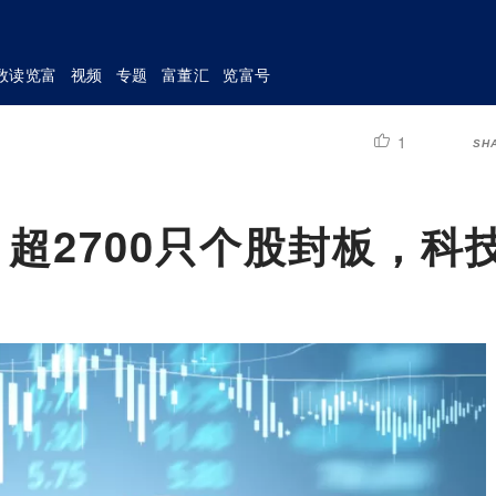
数读览富
视频
专题
富董汇
览富号
1
SH
超2700只个股封板，科