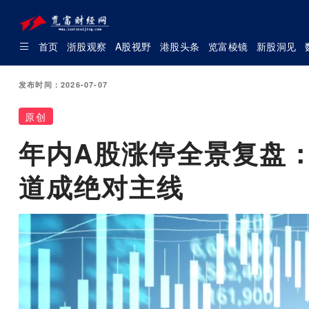
首页
浙股观察
A股视野
港股头条
览富棱镜
新股洞见
发布时间：2026-07-07
原创
年内A股涨停全景复盘：
道成绝对主线