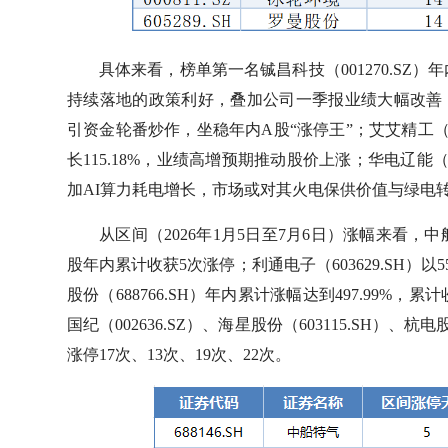
具体来看，榜单第一名铖昌科技（001270.SZ
持续落地的政策利好，叠加公司一季报业绩大幅改善
引资金轮番炒作，坐稳年内A股“涨停王”；艾艾精工（6
长115.18%，业绩高增预期推动股价上涨；华电辽能（
加AI算力耗电增长，市场或对其火电保供价值与绿电
从区间（2026年1月5日至7月6日）涨幅来看，中船特
股年内累计收获5次涨停；利通电子（603629.SH）以
股份（688766.SH）年内累计涨幅达到497.99%，
国纪（002636.SZ）、海星股份（603115.SH）、
涨停17次、13次、19次、22次。