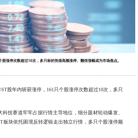
61只个股涨停次数超过10次，多只标的凭借高频涨停、翻倍涨幅成为市场焦点。
只非ST股年内斩获涨停，161只个股涨停次数超过10次，多只
大科技赛道牢牢占据行情主导地位，细分题材轮动爆发、
ST板块依托困境反转逻辑走出独立行情，多只个股涨停频