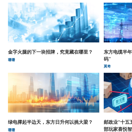
金字火腿的下一块招牌，究竟藏在哪里？
东方电缆半年
码”
珊珊
莫奇
绿电撑起半边天，东方日升何以挑大梁？
邮政业“十五
部玩家喜悦智
珊珊