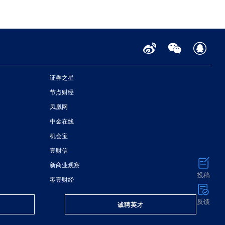
证券之星
节点财经
凤凰网
中金在线
机会宝
壹财信
新商业观察
投稿
零壹财经
反馈
诚聘英才