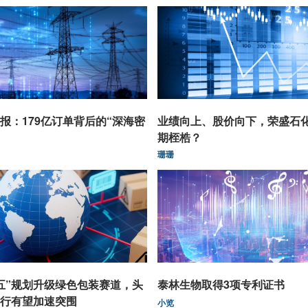
报：179亿订单背后的“深海密
业绩向上、股价向下，荣盛石
期桎梏？
珊珊
五”规划升级绿色包装赛道，头
泰林生物取得3项专利证书
行有望加速突围
小览