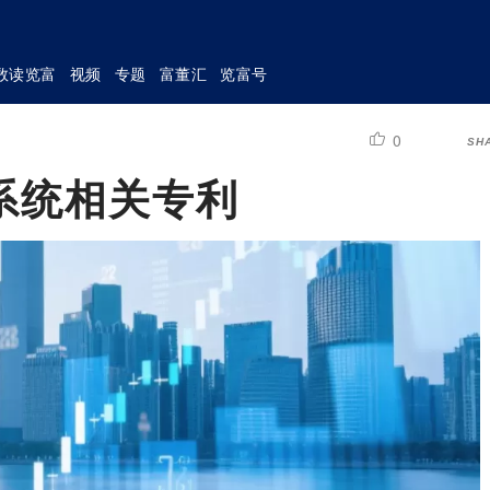
数读览富
视频
专题
富董汇
览富号
0
SH
系统相关专利