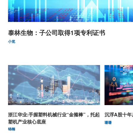
泰林生物：子公司取得1项专利证书
小览
浙江华业:手握塑料机械行业“金箍棒”，托起
沉浮A股十年
塑机产业核心底座
珊珊
锦楠