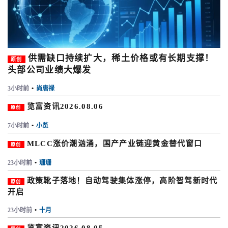
供需缺口持续扩大，稀土价格或有长期支撑！
原创
头部公司业绩大爆发
3小时前
•
尚唐禄
览富资讯2026.08.06
原创
7小时前
•
小览
MLCC涨价潮汹涌，国产产业链迎黄金替代窗口
原创
23小时前
•
珊珊
政策靴子落地！自动驾驶集体涨停，高阶智驾新时代
原创
开启
23小时前
•
十月