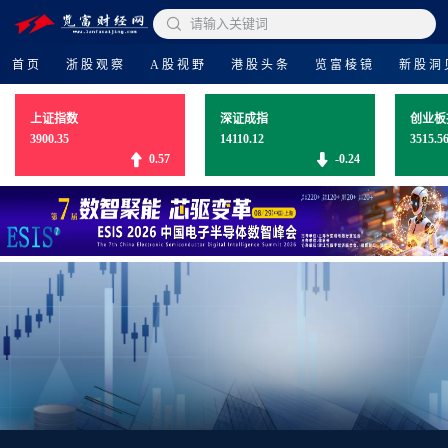

请输入关键词
首页
浙股观察
A股视野
港股头条
览富棱镜
新股洞
上证指数
深证成指
创业板
3900.35
14110.12
3515.5
0.57
-0.24