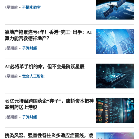
3星期前
•
不慌实验室
被地产拖累连亏4年！香港“壳王”出手：AI
算力能否救德祥地产？
3星期前
•
子弹财经
AI必将革手机的命，但不会是阶跃星辰
3星期前
•
竞合人工智能
49亿元接盘跨国药企“弃子”，康桥资本把神
基制药送上港股
3星期前
•
子弹财经
携类风湿、强直性脊柱炎多适应症管线，凌