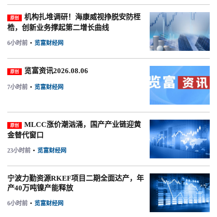
机构扎堆调研！海康威视挣脱安防桎
原创
梏，创新业务撑起第二增长曲线
6小时前
•
览富财经网
览富资讯2026.08.06
原创
7小时前
•
览富财经网
MLCC涨价潮汹涌，国产产业链迎黄
原创
金替代窗口
23小时前
•
览富财经网
宁波力勤资源RKEF项目二期全面达产，年
产40万吨镍产能释放
6小时前
•
览富财经网