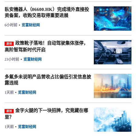
臥安機器人（06600.HK）完成境外直接投
资备案，收购交易取得重要进展
6小时前
•
览富财经网
政策靴子落地！自动驾驶集体涨停，
原创
高阶智驾新时代开启
23小时前
•
览富财经网
多氟多未说明产品营收占比偏低引发信息披
露违规
1天前
•
览富财经网
金字火腿的下一块招牌，究竟藏在哪
原创
里？
1天前
•
览富财经网