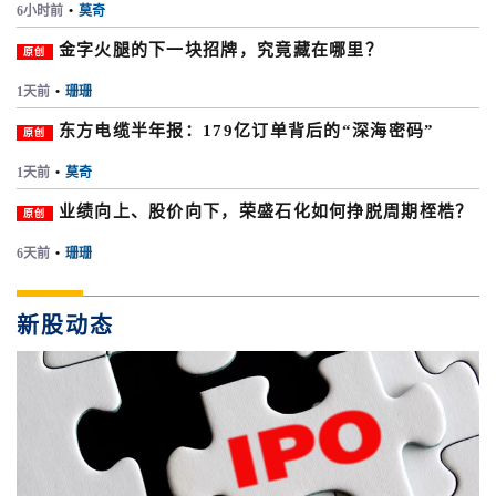
6小时前
•
莫奇
金字火腿的下一块招牌，究竟藏在哪里？
原创
1天前
•
珊珊
东方电缆半年报：179亿订单背后的“深海密码”
原创
1天前
•
莫奇
业绩向上、股价向下，荣盛石化如何挣脱周期桎梏？
原创
6天前
•
珊珊
新股动态