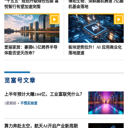
“十五五” 规划升级绿色包装 喜
博拓生物：深耕脑机赛道 2亿脑
悦智行有望加速突围
机基金落地


爱丽家居：豪掷6.5亿跨界半导
板块逆势拉升！AI 应用商业化
体能否逆天改命？
落地提速
览富号文章
上半年预计大赚244亿，工业富联凭什么？
3星期前
•
不慌实验室
算力奔赴太空，航天AI开启产业新周期