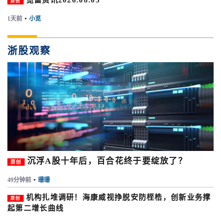
览富资讯2026.08.05
原创
1天前
•
小览
浙股观察
沉浮A股十年后，百合花终于要绽放了？
原创
49分钟前
•
珊珊
机构扎堆调研！海康威视挣脱安防桎梏，创新业务撑
原创
起第二增长曲线