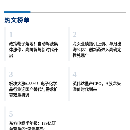
热文榜单
1
2
政策靴子落地！自动驾驶集
龙头业绩指引上调、单月出
体涨停，高阶智驾新时代开
海92亿：创新药进入高确定
启
性兑现年
3
4
板块大涨6.55%！电子化学
英伟达量产CPO，A股龙头
品行业迎国产替代与需求扩
溢价时代到来
容双重机遇
5
东方电缆半年报：179亿订
单背后的“深海密码”