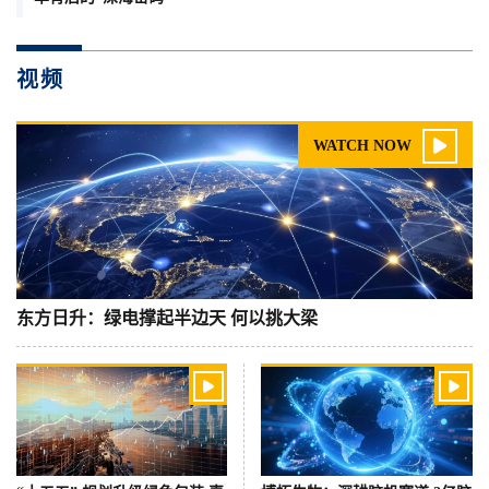
视频

WATCH NOW
东方日升：绿电撑起半边天 何以挑大梁

