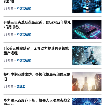
发阶段
1个月前
•
不慌实验室
存储三巨头遭反垄断起诉，DRAM四年暴涨
7倍引争议
1个月前
•
不慌实验室
4亿美元融资落定，无界动力提速具身智能
量产进程
1个月前
•
不慌实验室
投行中期业绩出炉，多极化格局头部效应依
旧
1个月前
•
源媒汇
华为腾讯百度齐下场，机器人大脑生态战全