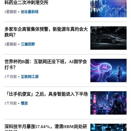
科药业二次冲刺港交所
3星期前
•
创业最前线
多家车企高管集体预警，新能源车真的会大
跌吗？
3星期前
•
江瀚视野
世界杯的B面：互联网还没下班，AI刚学会
打卡？
1个月前
•
互联网江湖
「比手机便宜」之后，具身智能进入下半场
1个月前
•
慢放
深科技半月暴涨57.64%，澄清HBM尚处研