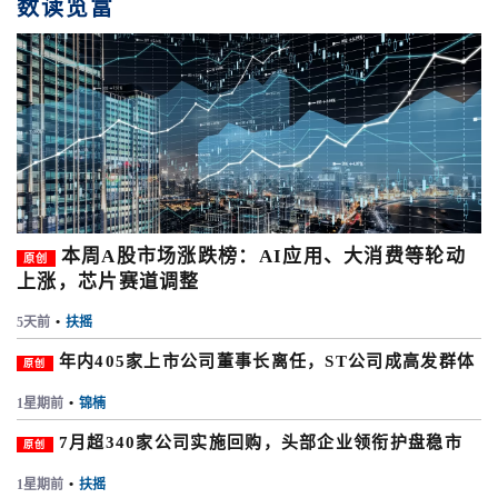
数读览富
本周A股市场涨跌榜：AI应用、大消费等轮动
原创
上涨，芯片赛道调整
5天前
•
扶摇
年内405家上市公司董事长离任，ST公司成高发群体
原创
1星期前
•
锦楠
7月超340家公司实施回购，头部企业领衔护盘稳市
原创
1星期前
•
扶摇