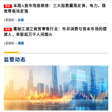
本周A股市场涨跌榜：三大指数震荡反弹，电力、煤
原创
炭等板块走强
1星期前
•
扶摇
董秘江湖之商贸零售行业：市井消费与资本市场的摆
原创
渡人，串联起万千人间烟火
1星期前
•
珊珊
监管动态