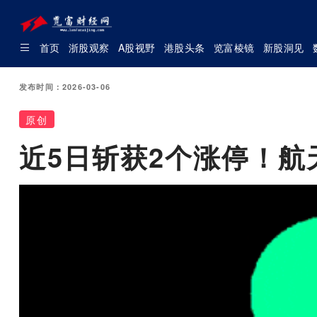
首页
浙股观察
A股视野
港股头条
览富棱镜
新股洞见
发布时间：2026-03-06
原创
近5日斩获2个涨停！