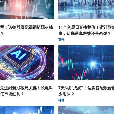
亏！诺德股份高端铜箔题材纯
11个交易日直接翻倍！宿迁联
？
事，到底是真硬核还是画饼？
莫奇
先进封装成破局关键！长电科
7天6板“成妖”！达实智能股价
亿市场红利？
少泡沫？
锦楠