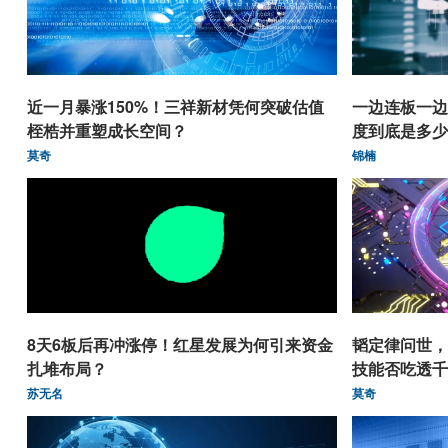
近一月暴涨150%！三祥新材凭何突破估值
一边连板一边
桎梏并重塑成长空间？
度到底是多少
莫奇
锦楠
8天6板后再冲涨停！红星发展为何引来资金
韬定律问世，
扎堆布局？
技能否吃透千
苏无名
莫奇