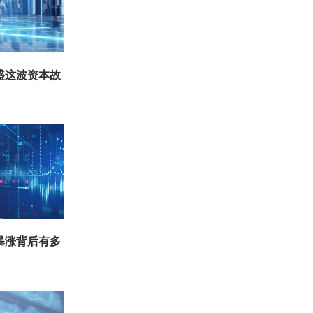
盛这波资本故
暴涨背后有多