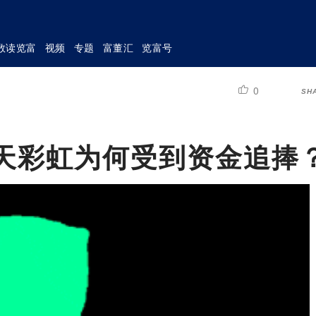
数读览富
视频
专题
富董汇
览富号
0
SH
航天彩虹为何受到资金追捧