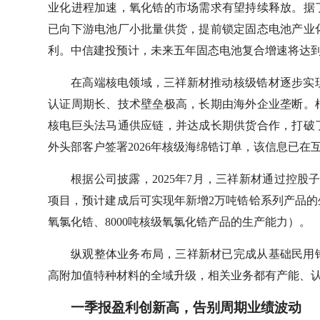
业化进程加速，氧化锆的市场需求有望持续释放。据
已向下游电池厂小批量供货，提前锁定固态电池产业
利。中信建投预计，未来五年固态电池复合增速将达到
在高端核电领域，三祥新材推动核级锆材逐步实
认证周期长、技术壁垒极高，长期由海外企业垄断。
核电巨头法马通供应链，并达成长期供货合作，打破了
外头部客户签署2026年核级海绵锆订单，该信息已在
根据公司披露，2025年7月，三祥新材通过控
项目，预计建成后可实现年新增2万吨锆铪系列产品的生
氧氯化锆、8000吨核级氧氯化锆产品的生产能力）。
纵观整体业务布局，三祥新材已完成从基础民用
高附加值特种材料的全域升级，相关业务都有产能、
一季报盈利创新高，告别周期业绩波动