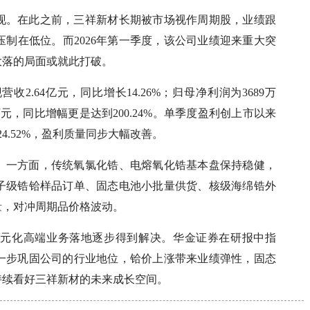
现。在此之前，三祥新材长期被市场视作周期股，业绩跟
制在低位。而2026年第一季度，该公司业绩迎来重大突
大落的局面或就此打破。
2.64亿元，同比增长14.26%；归母净利润为3689万
3万元，同比增幅更是达到200.24%。单季度盈利创上市以来
4.52%，盈利质量同步大幅改善。
。一方面，传统氧氯化锆、电熔氧化锆基本盘保持稳健，
子级锆铪样品订单、固态电池小批量供货、核级海绵锆外
量，对冲周期品价格波动。
多元化高端业务落地逐步得到解决。华金证券在研报中指
一步巩固公司的行业地位，铪价上涨带来业绩弹性，固态
持续看好三祥新材的未来成长空间。