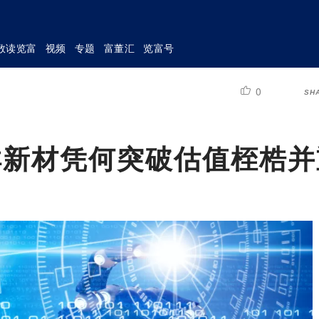
数读览富
视频
专题
富董汇
览富号
0
SH
祥新材凭何突破估值桎梏