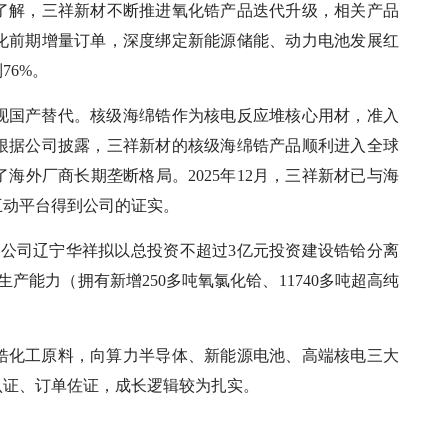
了解，三祥新材不断推进氧化锆产品迭代升级，相关产品
化前期增量订单，深度绑定新能源储能、动力电池发展红
76%。
现国产替代。核级海绵锆作为核电反应堆核心用材，准入
根据公司披露，三祥新材的核级海绵锆产品顺利进入全球
海外厂商长期垄断格局。2025年12月，三祥新材已与海
互动平台得到公司的证实。
股子公司辽宁华祥拟以总投资不超过3亿元投资建设锆铪分离
产能力（拥有新增250多吨氧氯化铪、11740多吨超高纯
锆化工原料，向算力半导体、新能源电池、高端核电三大
认证、订单佐证，成长逻辑较为扎实。