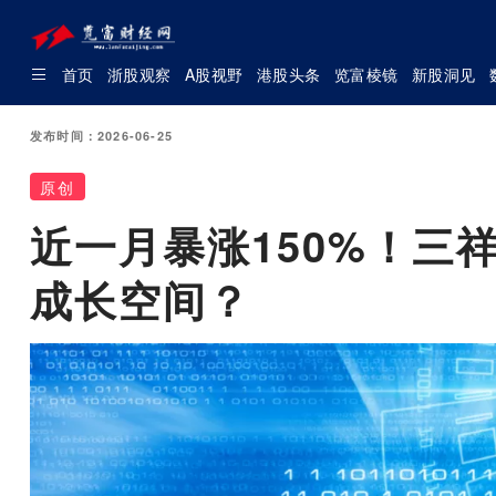
首页
浙股观察
A股视野
港股头条
览富棱镜
新股洞见
发布时间：2026-06-25
原创
近一月暴涨150%！三
成长空间？