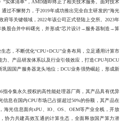
例》“实体清单”，AMD随即终止了相关技术服务。面对技术
通过不懈努力，于2019年成功推出完全自主研发的“海光
府等关键领域，2022年该公司正式登陆上交所。2023年
5年换股合并中科曙光，并形成“芯片设计→服务器制造→算
态，不断优化“CPU+DCU”业务布局，立足通用计算市
力、产品研发体系以及行业引领效应，打造CPU与DCU
断巩固国产服务器龙头地位；DCU业务强势崛起，形成新
x86指令集永久授权的高性能处理器厂商，其产品具有优异
信息在国内CPU市场已占据超过50%的份额，其产品在
海光信息面向xPU、IO、OS、OEM等产业全栈，开放
伙伴，协力共建高效互通的计算生态，全面释放国产算力潜