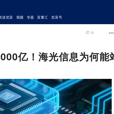
数读览富
视频
专题
富董汇
览富号
0
SH
000亿！海光信息为何能