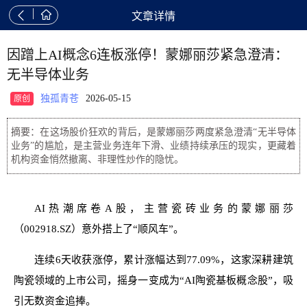


文章详情
因蹭上AI概念6连板涨停！蒙娜丽莎紧急澄清：
无半导体业务
独孤青苍
2026-05-15
原创
摘要：在这场股价狂欢的背后，是蒙娜丽莎两度紧急澄清“无半导体
业务”的尴尬，是主营业务连年下滑、业绩持续承压的现实，更藏着
机构资金悄然撤离、非理性炒作的隐忧。
AI热潮席卷A股，主营瓷砖业务的蒙娜丽莎
（002918.SZ）意外搭上了“顺风车”。
连续6天收获涨停，累计涨幅达到77.09%，这家深耕建筑
陶瓷领域的上市公司，摇身一变成为“AI陶瓷基板概念股”，吸
引无数资金追捧。