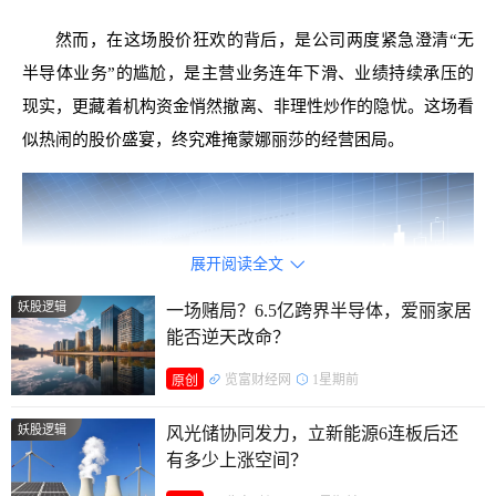
然而，在这场股价狂欢的背后，是公司两度紧急澄清“无
半导体业务”的尴尬，是主营业务连年下滑、业绩持续承压的
现实，更藏着机构资金悄然撤离、非理性炒作的隐忧。这场看
似热闹的股价盛宴，终究难掩蒙娜丽莎的经营困局。
展开阅读全文

妖股逻辑
一场赌局？6.5亿跨界半导体，爱丽家居
能否逆天改命？
览富财经网
1星期前
原创
妖股逻辑
风光储协同发力，立新能源6连板后还
有多少上涨空间？