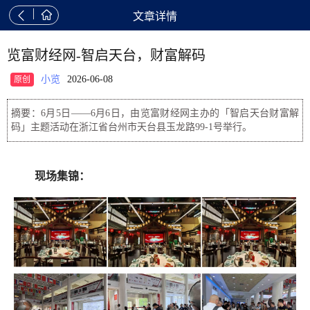


文章详情
览富财经网-智启天台，财富解码
小览
2026-06-08
原创
摘要：6月5日——6月6日，由览富财经网主办的「智启天台财富解
码」主题活动在浙江省台州市天台县玉龙路99-1号举行。
现场集锦：