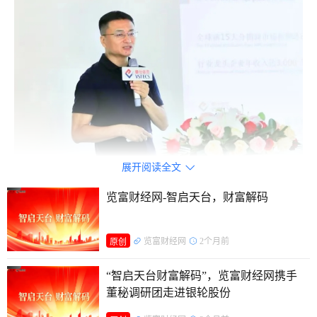
展开阅读全文

本次交流活动吸引来自券商、基金、私募等众多投资机构
览富财经网-智启天台，财富解码
到场，现场提问环节气氛十分热烈，投资者对上市公司的业绩
表现、发展前景、市值、估值等方面格外关注。
览富财经网
2个月前
原创
“智启天台财富解码”，览富财经网携手
董秘调研团走进银轮股份