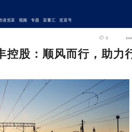
数读览富
视频
专题
富董汇
览富号
0
SH
顺丰控股：顺风而行，助力