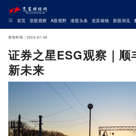
首页
浙股观察
A股视野
港股头条
览富棱镜
新股洞见
发布时间：2024-07-08
证券之星ESG观察｜
新未来