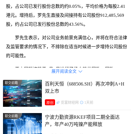
股，占公司已发行股份总数的约0.05%，平均价格为每股2.41
港元。增持后，罗先生直接及间接持有公司股份912,485,569
股，约占公司已发行股份总数的43.56%。
罗先生表示，对公司业务前景充满信心，并将在符合法律
及监管要求的情况下，不排除在适当时候进一步增持公司股份
的可能性。
天立国际控股于1月5日进行了场内股份回购，回购
展开阅读全文

200,000股公司股份，占公司已发行股份总数的约0.0095%。
联交前瞻
百利天恒（688506.SH）再次冲刺A+H
公司表示，此次股份回购是在当前市场情况下进行的，旨在表
双上市
明公司对其自身业务展望及前景的信心，最终将为公司和股东
览富财经网
1天前
原创
创造价值。
联交前瞻
宁波力勤资源RKEF项目二期全面达
公司董事会认为，在目前市场情况下进行股份回购是合适
产，年产40万吨镍产能释放
的，并符合公司和股东的整体利益。公司可能会在适当时候根